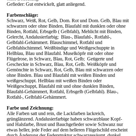
Gefieder: Gut entwickelt, glatt anliegend.
Farbenschläge:
Schwarz, Weiß, Rot, Gelb, Dom. Rot und Dom. Gelb, Blau mit
schwarzen oder ohne Binden, Blaufahl mit dunklen oder ohne
Binden, Rotfahl, Erbsgelb ( Gelbfahl), Mehlicht mit Binden,
Gelercht, Andalusierfarbig; Blau-, Blaufahl-, Rotfahl-,
Gelbfahl-Gehämmert. Blauschimmel, Rotfahl und
Gelbfahlschimmel. Weißbindige und Weißgeschuppte in
Hellblau, Blau und Blaufahl. Muselköpfe mit oder ohne
Flügelrose, in Schwarz, Blau, Rot, Gelb; Getigerte und
Gescheckte in Schwarz, Blau, Rot, Gelb. Weißköpfe und
Gemönchte in Schwarz, Rot, Gelb, Blau mit schwarzen oder
ohne Binden. Blau und Blaufahl mit weißen Binden und
weißgeschuppt. Hellblau mit weißen Binden oder
Weißgeschuppt, Blaufahl mit und ohne dunklen Binden,
Blaufahl-Gehämmert, Rotfahl, Erbsgelb (Gelbfahl). Blau-,
Rotfahl-, Gelbfahl-Gehämmert.
Farbe und Zeichnung:
Alle Farben satt und rein, die Lackfarben lackreich,
grünglänzend. Andalusierfarbige haben schwarzblaue Kopf-
und Halsfarbe, Brust und Bauchgefieder sowie Schwanz nur
etwas heller, jede Feder auf dem helleren Flügelschild erscheint
durch Änderung der Federstruktur schwarzgesäumt, dunkel