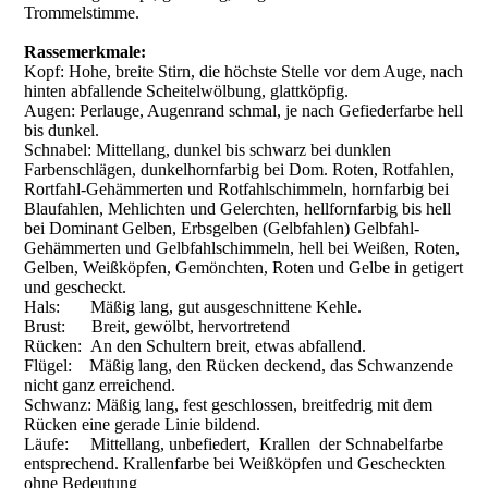
Trommelstimme.
Rassemerkmale:
Kopf: Hohe, breite Stirn, die höchste Stelle vor dem Auge, nach
hinten abfallende Scheitelwölbung, glattköpfig.
Augen: Perlauge, Augenrand schmal, je nach Gefiederfarbe hell
bis dunkel.
Schnabel: Mittellang, dunkel bis schwarz bei dunklen
Farbenschlägen, dunkelhornfarbig bei Dom. Roten, Rotfahlen,
Rortfahl-Gehämmerten und Rotfahlschimmeln, hornfarbig bei
Blaufahlen, Mehlichten und Gelerchten, hellfornfarbig bis hell
bei Dominant Gelben, Erbsgelben (Gelbfahlen) Gelbfahl-
Gehämmerten und Gelbfahlschimmeln, hell bei Weißen, Roten,
Gelben, Weißköpfen, Gemönchten, Roten und Gelbe in getigert
und gescheckt.
Hals: Mäßig lang, gut ausgeschnittene Kehle.
Brust: Breit, gewölbt, hervortretend
Rücken: An den Schultern breit, etwas abfallend.
Flügel: Mäßig lang, den Rücken deckend, das Schwanzende
nicht ganz erreichend.
Schwanz: Mäßig lang, fest geschlossen, breitfedrig mit dem
Rücken eine gerade Linie bildend.
Läufe: Mittellang, unbefiedert, Krallen der Schnabelfarbe
entsprechend. Krallenfarbe bei Weißköpfen und Gescheckten
ohne Bedeutung