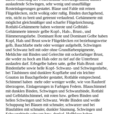
auslaufende Schwingen, sehr wenig und unauffällige
Rosteinlagerungen gestattet. Blaue und Fahle mit reinen
Flügeldecken, nicht wolkig oder rußig. Binden durchgehend,
rein, nicht zu breit und getrennt verlaufend. Gehämmerte mit
möglichst gleichmäßiger und scharfer Flügelzeichnung.
Rotfahl-Gehämmerte haben weinrote und Gelbfahl-
Gehämmerte intensiv gelbe Kopf-, Hals-, Brust-, und
Hämmerungsfarbe. Dominant Rote und Dominant Gelbe haben
Kopf, Hals und Brust sowie Flügeldecken rot beziehungsweise
gelb, Bauchfarbe mehr oder weniger aufgehellt, Schwingen
und Schwanz hell mit oder ohne Grundfarbenpigmente,
Mehlichte mit Binden und Gelerchte mit ockerfarbiger Brust,
die weder zu hoch am Hals oder zu tief auf die Unterbrust
auslaufen darf. Erbsgelbe haben satte, gelbe Hals-Brust- und
Bindenfarbe sowie helle Kopf- Schwanz- und Schwingenfarbe,
bei Täubinnen sind dunklere Kopffarbe und ein leichter
Grauton im Bauchgefieder gestattet, Rotfahle entsprechend.
Schimmel haben mehr oder weniger weiße, wie von Rauhreif
überzogene, Einlagerungen in Farbigen Federn. Blauschimmel
mit dunklen Binden, Schwingen und Schwanzbinde, Rotfahl
und Gelbfahlschimmel, mit roten bzw. gelben Binden und
hellen Schwingen und Schwanz. Weiße Binden und weiße
Schuppung bei Blauen mit schmaler, schwarzer und bei
Blaufahlen mit schmaler, dunkler Säumung. Schwingen und
Schwanzbinde schwarz bzw. dunkel. Hellblaue haben