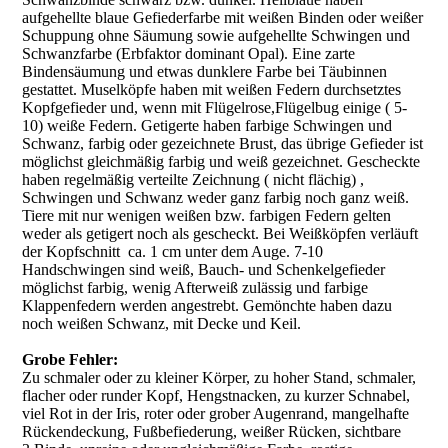
aufgehellte blaue Gefiederfarbe mit weißen Binden oder weißer
Schuppung ohne Säumung sowie aufgehellte Schwingen und
Schwanzfarbe (Erbfaktor dominant Opal). Eine zarte
Bindensäumung und etwas dunklere Farbe bei Täubinnen
gestattet. Muselköpfe haben mit weißen Federn durchsetztes
Kopfgefieder und, wenn mit Flügelrose,Flügelbug einige ( 5-
10) weiße Federn. Getigerte haben farbige Schwingen und
Schwanz, farbig oder gezeichnete Brust, das übrige Gefieder ist
möglichst gleichmäßig farbig und weiß gezeichnet. Gescheckte
haben regelmäßig verteilte Zeichnung ( nicht flächig) ,
Schwingen und Schwanz weder ganz farbig noch ganz weiß.
Tiere mit nur wenigen weißen bzw. farbigen Federn gelten
weder als getigert noch als gescheckt. Bei Weißköpfen verläuft
der Kopfschnitt ca. 1 cm unter dem Auge. 7-10
Handschwingen sind weiß, Bauch- und Schenkelgefieder
möglichst farbig, wenig Afterweiß zulässig und farbige
Klappenfedern werden angestrebt. Gemönchte haben dazu
noch weißen Schwanz, mit Decke und Keil.
Grobe Fehler:
Zu schmaler oder zu kleiner Körper, zu hoher Stand, schmaler,
flacher oder runder Kopf, Hengstnacken, zu kurzer Schnabel,
viel Rot in der Iris, roter oder grober Augenrand, mangelhafte
Rückendeckung, Fußbefiederung, weißer Rücken, sichtbare